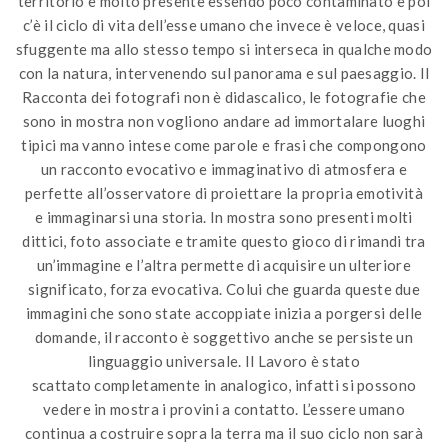
territorio è molto presente essendo poco contaminato e poi
c’è il ciclo di vita dell’esse umano che invece è veloce, quasi
sfuggente ma allo stesso tempo si interseca in qualche modo
con la natura, intervenendo sul panorama e sul paesaggio. Il
Racconta dei fotografi non è didascalico, le fotografie che
sono in mostra non vogliono andare ad immortalare luoghi
tipici ma vanno intese come parole e frasi che compongono
un racconto evocativo e immaginativo di atmosfera e
perfette all’osservatore di proiettare la propria emotività
e immaginarsi una storia. In mostra sono presenti molti
dittici, foto associate e tramite questo gioco di rimandi tra
un’immagine e l’altra permette di acquisire un ulteriore
significato, forza evocativa. Colui che guarda queste due
immagini che sono state accoppiate inizia a porgersi delle
domande, il racconto è soggettivo anche se persiste un
linguaggio universale. Il Lavoro è stato
scattato completamente in analogico, infatti si possono
vedere in mostra i provini a contatto. L’essere umano
continua a costruire sopra la terra ma il suo ciclo non sarà