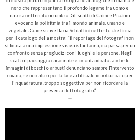
In mostra più di cinquanta fotografie analogiche in bianco e
nero che rappresentano il profondo legame tra uomo e
natura nel territorio umbro. Gli scatti di Caimi e Piccinni
evocano la poliritmia tra il mondo animale, umano e
vegetale. Come scrive Ilaria Schiaffini nel testo che firma
per il catalogo della mostra: “il reportage dei fotografi non
si limita a una impressione visiva istantanea, ma passa per un
confronto senza pregiudizi con i luoghi e le persone. Negli
scatti il paesaggio raramente è incontaminato: anche le
immagini di boschi o arbusti denunciano sempre l’intervento
umano, se non altro per la luce artificiale in notturna o per
l’inquadratura, troppo soggettiva per non ricordare la
presenza del fotografo.”
—
Video
Player