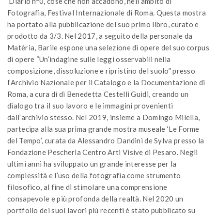
‘Diario n°0, cose che non accadono’, nell’ambito di
Fotografia, Festival Internazionale di Roma. Questa mostra
ha portato alla pubblicazione del suo primo libro, curato e
prodotto da 3/3. Nel 2017, a seguito della personale da
Matèria, Barile espone una selezione di opere del suo corpus
di opere “Un’indagine sulle leggi osservabili nella
composizione, dissoluzione e ripristino del suolo” presso
l’Archivio Nazionale per il Catalogo e la Documentazione di
Roma, a cura di di Benedetta Cestelli Guidi, creando un
dialogo tra il suo lavoro e le immagini provenienti
dall’archivio stesso. Nel 2019, insieme a Domingo Milella,
partecipa alla sua prima grande mostra museale ‘Le Forme
del Tempo’, curata da Alessandro Dandini de Sylva presso la
Fondazione Pescheria Centro Arti Visive di Pesaro. Negli
ultimi anni ha sviluppato un grande interesse per la
complessità e l’uso della fotografia come strumento
filosofico, al fine di stimolare una comprensione
consapevole e più profonda della realtà. Nel 2020 un
portfolio dei suoi lavori più recenti è stato pubblicato su